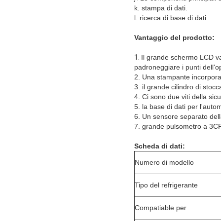
k. stampa di dati.
l. ricerca di base di dati
Vantaggio del prodotto:
1.
Il grande schermo LCD vari
padroneggiare i punti dell'
2. Una stampante incorporat
3. il grande cilindro di sto
4. Ci sono due viti della si
5. la base di dati per l'aut
6. Un sensore separato della 
7. grande pulsometro a 3
Scheda di dati:
Numero di modello
Tipo del refrigerante
Compatiable per