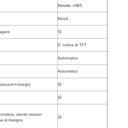
Metallo +ABS
Ricicli
pagare
SÌ
5" colore di TFT
Automatico
Automatico
r+vacuum+charge)
SÌ
SÌ
omatica, utente nessun
SÌ
e di bisogno