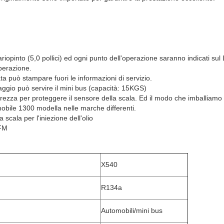
opinto (5,0 pollici) ed ogni punto dell'operazione saranno indicati sul L
operazione.
a può stampare fuori le informazioni di servizio.
ccaggio può servire il mini bus (capacità: 15KGS)
curezza per proteggere il sensore della scala. Ed il modo che imballiamo
omobile 1300 modella nelle marche differenti.
scala per l'iniezione dell'olio
CFM
X540
R134a
Automobili/mini bus