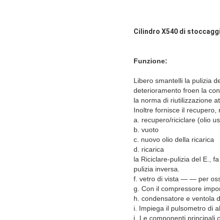
Cilindro X540 di stoccaggi
Funzione:
Libero smantelli la pulizia 
deterioramento froen la cond
la norma di riutilizzazione a
Inoltre fornisce il recupero,
a. recupero/riciclare (olio u
b. vuoto
c. nuovo olio della ricarica
d. ricarica
la Riciclare-pulizia del E., 
pulizia inversa.
f. vetro di vista — — per os
g. Con il compressore import
h. condensatore e ventola d
i. Impiega il pulsometro di a
j .
Le componenti principali 