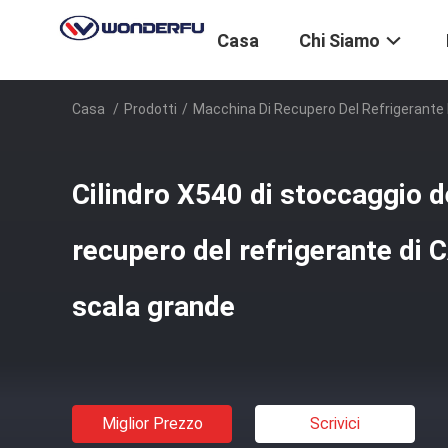
Casa
Chi Siamo
Casa
/
Prodotti
/
Macchina Di Recupero Del Refrigerante 
Cilindro X540 di stoccaggio d
recupero del refrigerante di 
scala grande
Miglior Prezzo
Scrivici