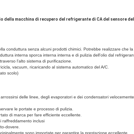
o della macchina di recupero del refrigerante di CA del sensore de
della conduttura senza alcuni prodotti chimici. Potrebbe realizzare che la
uttura interna sporca interna interna e di pulizia dell'olio dal refrigera
ttraverso l'alto sistema di purificazione.
 ricicla, vacuum, ricaricando al sistema automatico del A/C.
sato scolo)
fa arrossirsi delle linee, degli evaporatori e dei condensatori velocemente
servare le portate e processo di pulizia.
ato di marca per fare efficiente eccellente.
i raffreddamento inclusi
lto-dovere.
originalmente sono importate per garantire la prestazione eccellente.