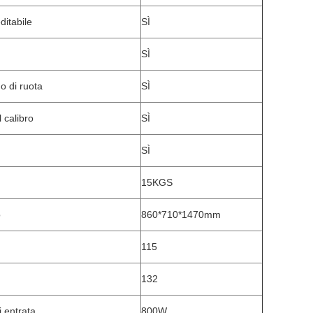
ditabile
SÌ
SÌ
o di ruota
SÌ
 calibro
SÌ
SÌ
15KGS
o
860*710*1470mm
115
132
i entrata
800W