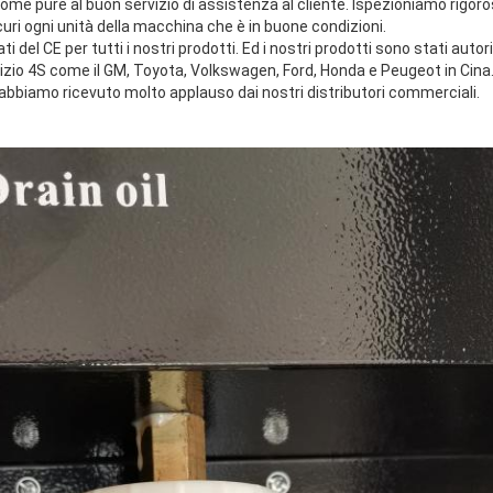
tà come pure al buon servizio di assistenza al cliente. Ispezioniamo ri
curi ogni unità della macchina che è in buone condizioni.
i del CE per tutti i nostri prodotti. Ed i nostri prodotti sono stati autor
ervizio 4S come il GM, Toyota, Volkswagen, Ford, Honda e Peugeot in Cin
d abbiamo ricevuto molto applauso dai nostri distributori commerciali.