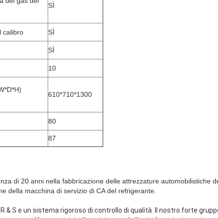
ca del gas del
SÌ
 calibro
SÌ
SÌ
10
(W*D*H)
610*710*1300
80
87
di 20 anni nella fabbricazione delle attrezzature automobilistiche d
ne della macchina di servizio di CA del refrigerante.
 & S e un sistema rigoroso di controllo di qualità. Il nostro forte grup