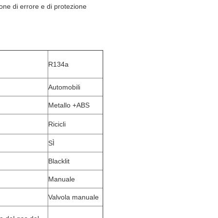
one di errore e di protezione
R134a
Automobili
Metallo +ABS
Ricicli
SÌ
Blacklit
Manuale
Valvola manuale