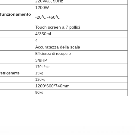
220VAC, 50Hz
1200W
 funzionamento
-20℃~+60℃
Touch screen a 7 pollici
4*350ml
4
Accuratezza della scala
Efficienza di recupero
3/8HP
170L/min
refrigerante
15kg
120kg
1200*660*740mm
90kg