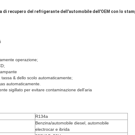
 di recupero del refrigerante dell'automobile dell'OEM con lo sta
i
amente operazione;
CD;
stampante
 tassa & dello scolo automaticamente;
gas automaticamente.
ente sigillato per evitare contaminazione dell'aria
R134a
Benzina/automobile diesel, automobile
electrocar e ibrida