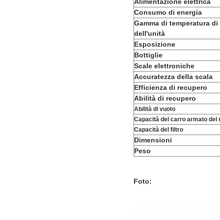
Alimentazione elettrica
Consumo di energia
Gamma di temperatura di
dell'unità
Esposizione
Bottiglie
Scale elettroniche
Accuratezza della scala
Efficienza di recupero
Abilità di recupero
Abilità di vuoto
Capacità del carro armato del 
Capacità del filtro
Dimensioni
Peso
Foto: