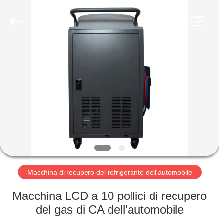
2026
Guangzhou
Wonderfu
Automotive
Equipment
Co.,
Ltd.
All
CASA
Rights
Reserved.
PRODOTTI
CIRCA
NOI
GIRO
DELLA
Macchina di recupero del refrigerante dell'automobile
FABBRICA
Macchina LCD a 10 pollici di recupero
del gas di CA dell'automobile