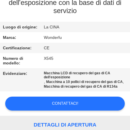
CONTROLLO
dell'esposizione con la base di dati di
servizio
DI
QUALITÀ
Luogo di origine:
La CINA
CONTATTICI
Marca:
Wonderfu
Certificazione:
CE
RICHIEDA
Numero di
X545
modello:
UNA
Evidenziare:
Macchina LCD di recupero del gas di CA
CITAZIONE
dell'esposizione
,
,
Macchina a 10 pollici di recupero del gas di CA
Macchina di recupero del gas di CA di R134a
MAPPA
DEL
CONTATTACI!
SITO
DETTAGLI DI APERTURA