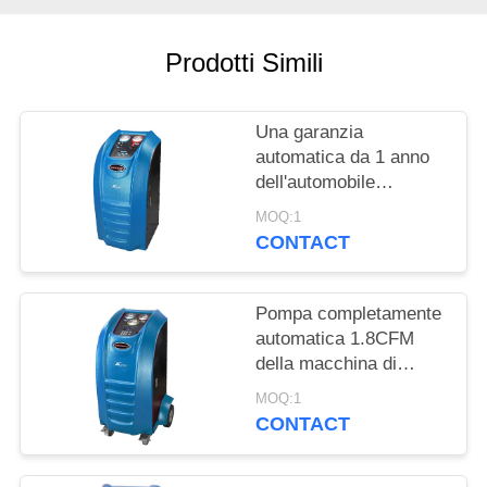
PRIVACY
POLICY
Prodotti Simili
Una garanzia
automatica da 1 anno
dell'automobile
dell'entrata del
MOQ:1
refrigerante di recupero
CONTACT
dei semi livellati della
macchina
Pompa completamente
automatica 1.8CFM
della macchina di
recupero del
MOQ:1
refrigerante
CONTACT
dell'automobile della
scala di Digital