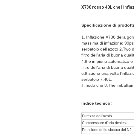
X730 rosso 40L che l'infla
Specificazione di prodotti
1.
Inflazione
X730
della g
massima di inflazione: 99ps
serbatoio dell'azoto 2.Two d
filtro dell'aria di buona qual
4.It è in pieno automatico 
filtro dell'aria di buona qual
6.It suona una volta l'inflaz
serbatoio 7.40L.
il modo che 8.The imballiam
Indice tecnico:
Purezza dell'azoto
Compressore d'aria richiesto
Pressione dello sbocco del N2