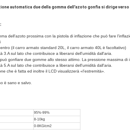
zione automatica due della gomma dell'azoto gonfia si dirige verso
:
omma
dell'
azoto
prossima con la pistola di inflazione che può fare l'inflaz
i
entro (il carro armato standard 20L, il carro armato 40L è facoltativo)
ità 3.A sul lato che contribuisce a liberarsi dell'umidità dall'aria.
e può gonfiare due gomme allo stesso attimo. La pressione massima di i
ità 5.A sul lato che contribuisce a liberarsi dell'umidità dall'aria.
ione che è fatta ed inoltre il LCD visualizzerà «l'estremità».
o è sano e salvo.
95%-99%
8-10kg
0-8KG/cm2