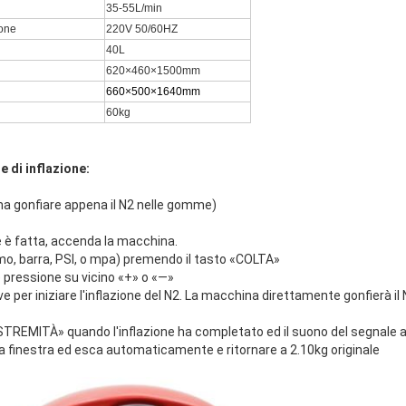
35-55L/min
ione
220V 50/60HZ
40L
620×460×1500mm
660×500×1640mm
60kg
e di inflazione:
a gonfiare appena il N2 nelle gomme)
e è fatta, accenda la macchina.
mo, barra, PSI, o mpa) premendo il tasto «COLTA»
 pressione su vicino «+» o «—»
e per iniziare l'inflazione del N2. La macchina direttamente gonfierà 
'ESTREMITÀ» quando l'inflazione ha completato ed il suono del segnale 
la finestra ed esca automaticamente e ritornare a 2.10kg originale