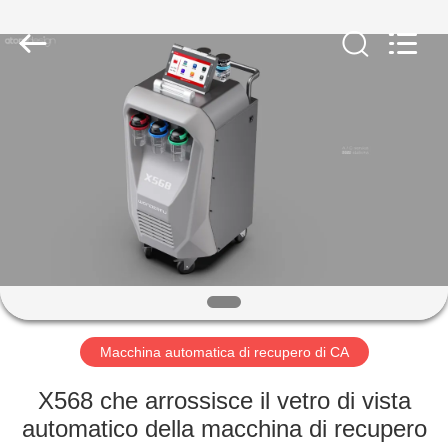
2026
Guangzhou
Wonderfu
Automotive
Equipment
Co.,
Ltd.
All
CASA
Rights
Reserved.
PRODOTTI
CIRCA
NOI
GIRO
DELLA
Macchina automatica di recupero di CA
FABBRICA
X568 che arrossisce il vetro di vista
automatico della macchina di recupero