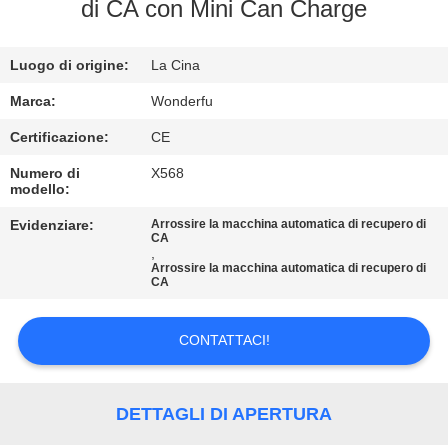
CONTROLLO
di CA con Mini Can Charge
DI
Luogo di origine:
La Cina
QUALITÀ
Marca:
Wonderfu
CONTATTICI
Certificazione:
CE
Numero di
X568
modello:
RICHIEDA
UNA
Evidenziare:
Arrossire la macchina automatica di recupero di
CA
,
CITAZIONE
Arrossire la macchina automatica di recupero di
CA
MAPPA
CONTATTACI!
DEL
SITO
DETTAGLI DI APERTURA