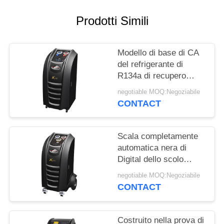
PRIVACY
POLICY
Prodotti Simili
Modello di base di CA
del refrigerante di
R134a di recupero
della macchina della
negotiable MOQ:Negoziabile
mini ricarica manuale
CONTACT
automobilistica del
carro armato
Scala completamente
automatica nera di
Digital dello scolo
dell'olio dello schermo
negotiable MOQ:Negoziabile
a colori della macchina
CONTACT
di recupero del
refrigerante di CA
Costruito nella prova di