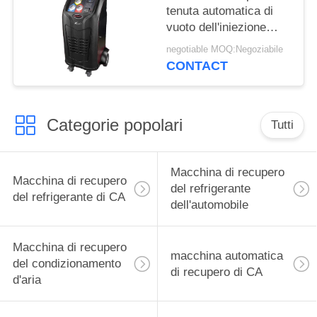
tenuta automatica di
vuoto dell'iniezione
dell'olio di CA della
negotiable MOQ:Negoziabile
base di dati della
CONTACT
stampante di recupero
della macchina della
carta automatica di
Categorie popolari
deviazione standard
Tutti
Macchina di recupero
Macchina di recupero
del refrigerante
del refrigerante di CA
dell'automobile
Macchina di recupero
macchina automatica
del condizionamento
di recupero di CA
d'aria